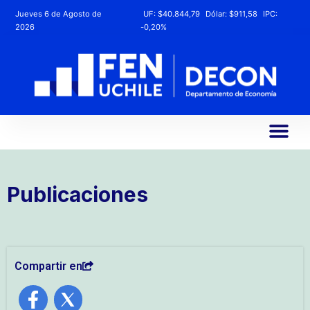
Jueves 6 de Agosto de
UF:
$40.844,79
Dólar:
$911,58
IPC:
2026
-0,20%
Publicaciones
Compartir en