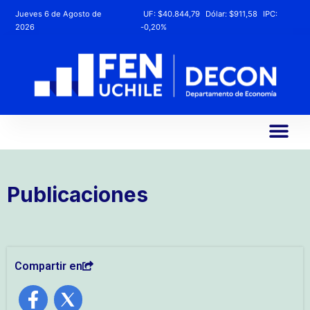
Jueves 6 de Agosto de
UF:
$40.844,79
Dólar:
$911,58
IPC:
2026
-0,20%
Publicaciones
Compartir en