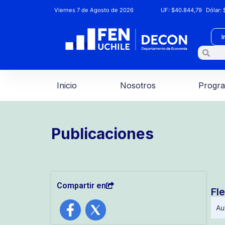
Viernes 7 de Agosto de 2026
UF:
$40.844,79
Dólar:
$
I
Inicio
Nosotros
Progr
Publicaciones
Compartir en
Fle
Au