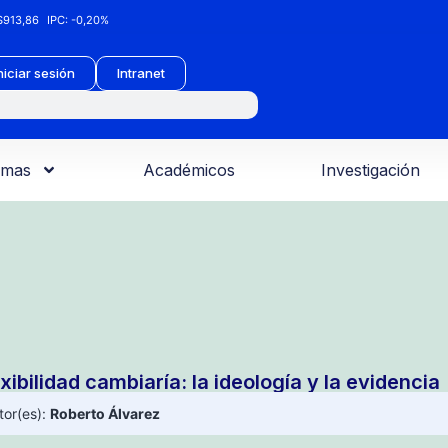
913,86
IPC:
-0,20%
niciar sesión
Intranet
amas
Académicos
Investigación
xibilidad cambiaría: la ideología y la evidencia
tor(es):
Roberto Álvarez