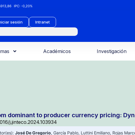
913,86
IPC:
-0,20%
niciar sesión
Intranet
amas
Académicos
Investigación
om dominant to producer currency pricing: Dyn
1016/j.jinteco.2024.103934
tor(es):
José De Gregorio
,
García Pablo
,
Luttini Emiliano
,
Rojas Marc