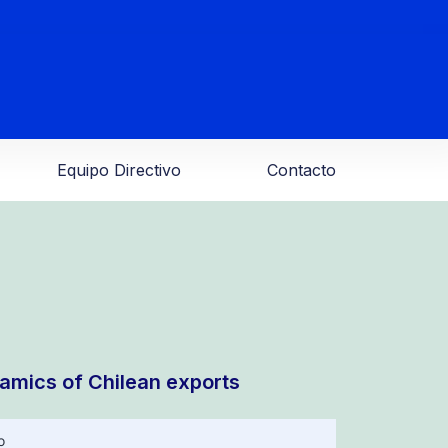
Equipo Directivo
Contacto
amics of Chilean exports
o