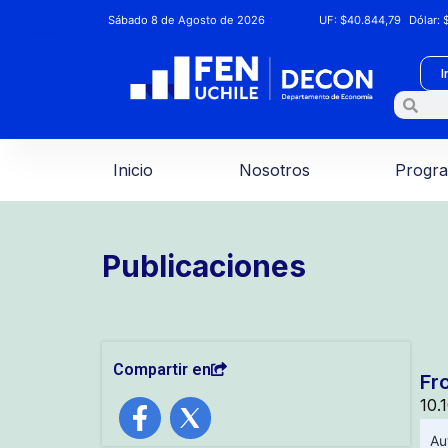
Sábado 8 de Agosto de 2026
UF:
$40.844,79
Dólar:
$
I
Inicio
Nosotros
Progr
Publicaciones
Compartir en
Fr
10.
Au