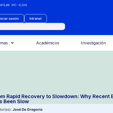
913,86
IPC:
-0,20%
niciar sesión
Intranet
amas
Académicos
Investigación
om Rapid Recovery to Slowdown: Why Recent E
s Been Slow
tor(es):
José De Gregorio