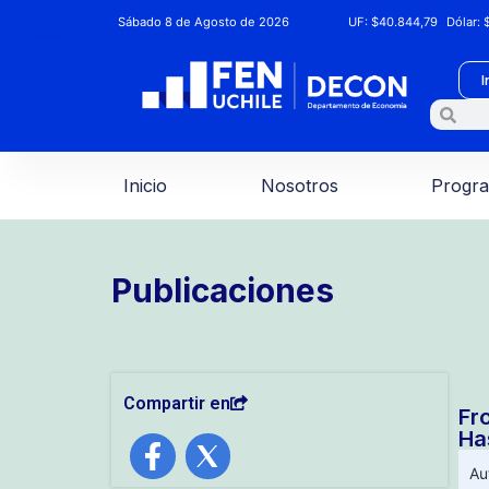
Sábado 8 de Agosto de 2026
UF:
$40.844,79
Dólar:
$
I
Inicio
Nosotros
Progr
Publicaciones
Compartir en
Fr
Ha
Au