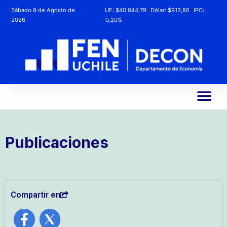
Sábado 8 de Agosto de
UF:
$40.844,79
Dólar:
$913,86
IPC:
2026
-0,20%
Publicaciones
Compartir en