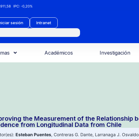
911,58
IPC:
-0,20%
niciar sesión
Intranet
amas
Académicos
Investigación
proving the Measurement of the Relationship 
idence from Longitudinal Data from Chile
tor(es):
Esteban Puentes
,
Contreras G. Dante
,
Larranaga J. Osvaldo