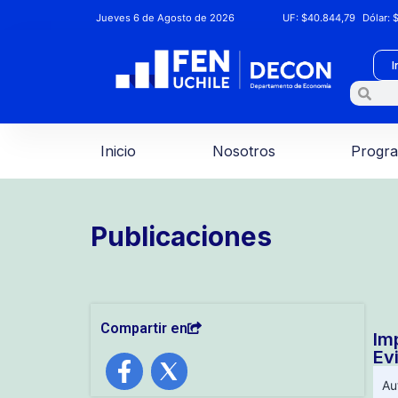
Jueves 6 de Agosto de 2026
UF:
$40.844,79
Dólar:
$
I
Inicio
Nosotros
Progr
Publicaciones
Compartir en
Im
Ev
Au