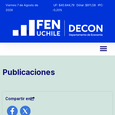
Viernes 7 de Agosto de
UF:
$40.844,79
Dólar:
$911,58
IPC:
2026
-0,20%
Publicaciones
Compartir en