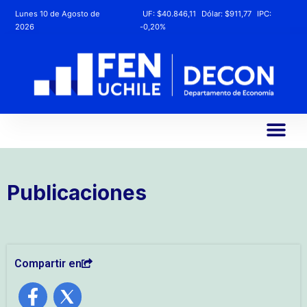
Lunes 10 de Agosto de
UF:
$40.846,11
Dólar:
$911,77
IPC:
2026
-0,20%
Publicaciones
Compartir en