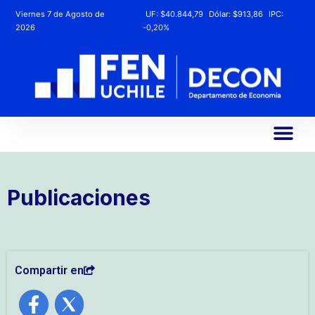
Viernes 7 de Agosto de
UF:
$40.844,79
Dólar:
$913,86
IPC:
2026
-0,20%
Publicaciones
Compartir en