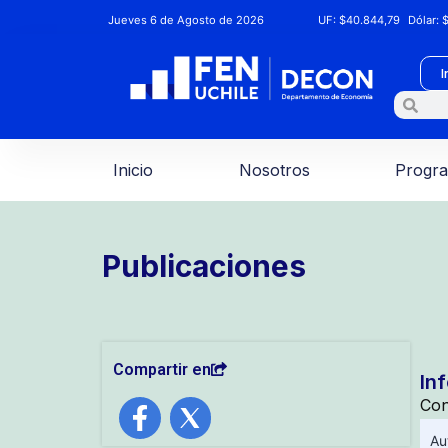
Jueves 6 de Agosto de 2026
UF:
$40.844,79
Dólar:
$
I
Inicio
Nosotros
Progr
Publicaciones
Compartir en
In
Con
Au