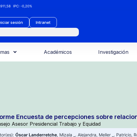
911,58
IPC:
-0,20%
niciar sesión
Intranet
amas
Académicos
Investigación
forme Encuesta de percepciones sobre relacion
sejo Asesor Presidencial Trabajo y Equidad
tor(es):
Óscar Landerretche
,
Mizala _. Alejandra
,
Meller _. Patricio
,
R