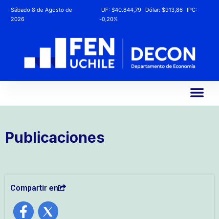
Sábado 8 de Agosto de
UF:
$40.844,79
Dólar:
$913,86
IPC:
2026
-0,20%
Publicaciones
Compartir en