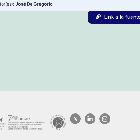
tor(es):
José De Gregorio
Link a la fuent