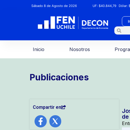
Sábado 8 de Agosto de 2026
UF:
$40.844,79
Dólar:
$
I
Inicio
Nosotros
Progr
Publicaciones
Compartir en
Jo
de
Ent