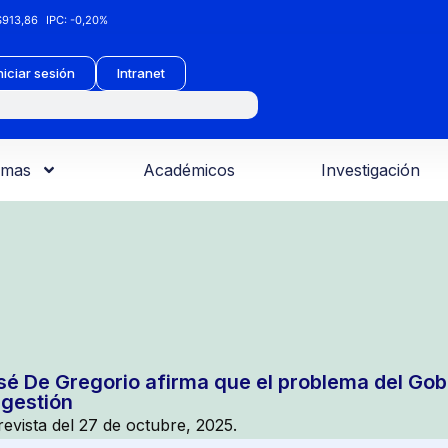
913,86
IPC:
-0,20%
niciar sesión
Intranet
amas
Académicos
Investigación
sé De Gregorio afirma que el problema del Gobi
 gestión
revista del 27 de octubre, 2025.