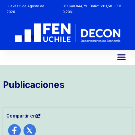
Jueves 6 de Agosto de
UF:
$40.844,79
Dólar:
$911,58
IPC:
2026
-0,20%
Publicaciones
Compartir en