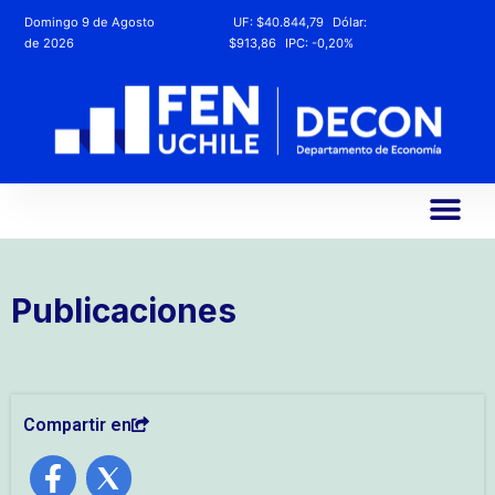
Domingo 9 de Agosto
UF:
$40.844,79
Dólar:
de 2026
$913,86
IPC:
-0,20%
Publicaciones
Compartir en