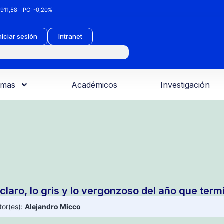
911,58
IPC:
-0,20%
niciar sesión
Intranet
amas
Académicos
Investigación
 claro, lo gris y lo vergonzoso del año que term
tor(es):
Alejandro Micco