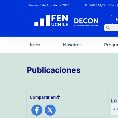
Jueves 6 de Agosto de 2026
UF:
$40.844,79
Dólar:
$
I
Inicio
Nosotros
Progr
Publicaciones
Compartir en
Lo
Au