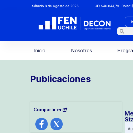
Sábado 8 de Agosto de 2026
UF:
$40.844,79
Dólar:
$
I
Inicio
Nosotros
Progr
Publicaciones
Compartir en
Me
St
Au