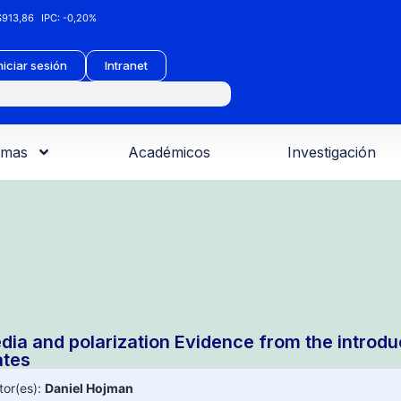
913,86
IPC:
-0,20%
niciar sesión
Intranet
amas
Académicos
Investigación
dia and polarization Evidence from the introdu
ates
tor(es):
Daniel Hojman