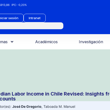
913,86
IPC:
-0,20%
niciar sesión
Intranet
amas
Académicos
Investigación
dian Labor Income in Chile Revised: Insights fr
counts
tor(es):
José De Gregorio
,
Taboada M. Manuel