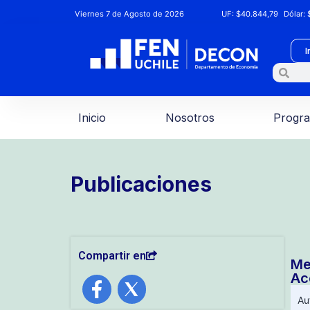
Viernes 7 de Agosto de 2026
UF:
$40.844,79
Dólar:
$
I
Inicio
Nosotros
Progr
Publicaciones
Compartir en
Me
Ac
Au