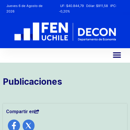
Jueves 6 de Agosto de
UF:
$40.844,79
Dólar:
$911,58
IPC:
2026
-0,20%
Publicaciones
Compartir en