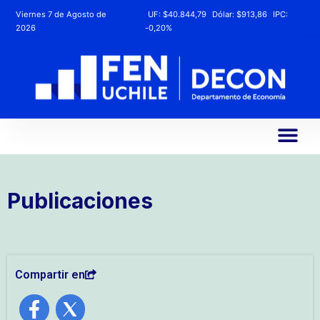
Viernes 7 de Agosto de
UF:
$40.844,79
Dólar:
$913,86
IPC:
2026
-0,20%
Publicaciones
Compartir en