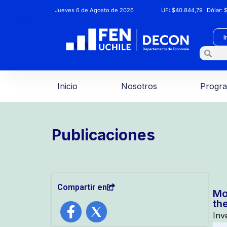
Jueves 6 de Agosto de 2026
UF:
$40.844,79
Dólar:
$
I
Inicio
Nosotros
Progr
Publicaciones
Compartir en
Mo
th
Inv