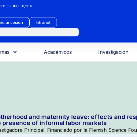
911,58
IPC:
-0,20%
niciar sesión
Intranet
amas
Académicos
Investigación
therhood and maternity leave: effects and res
e presence of informal labor markets
estigadora Principal. Financiado por la Flemish Science F