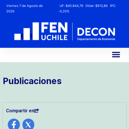
Viernes 7 de Agosto de
UF:
$40.844,79
Dólar:
$913,86
IPC:
2026
-0,20%
Publicaciones
Compartir en