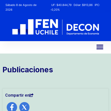
Sábado 8 de Agosto de
UF:
$40.844,79
Dólar:
$913,86
IPC:
2026
-0,20%
Publicaciones
Compartir en