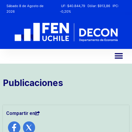
Sábado 8 de Agosto de
UF:
$40.844,79
Dólar:
$913,86
IPC:
2026
-0,20%
Publicaciones
Compartir en