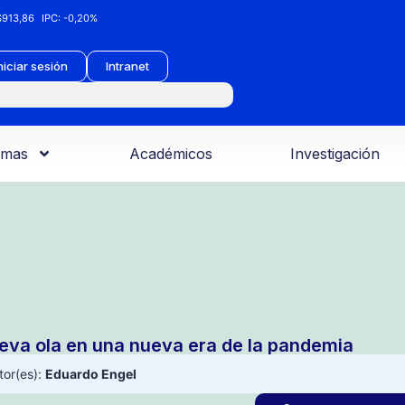
913,86
IPC:
-0,20%
niciar sesión
Intranet
amas
Académicos
Investigación
eva ola en una nueva era de la pandemia
tor(es):
Eduardo Engel