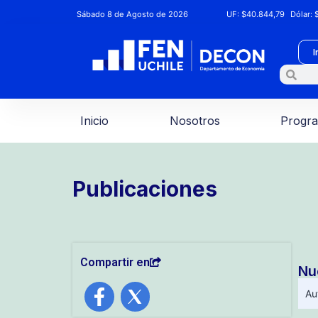
Sábado 8 de Agosto de 2026
UF:
$40.844,79
Dólar:
$
I
Inicio
Nosotros
Progr
Publicaciones
Compartir en
Nu
Au