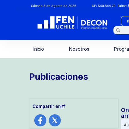
Sábado 8 de Agosto de 2026
UF:
$40.844,79
Dólar:
$
I
Inicio
Nosotros
Progr
Publicaciones
Compartir en
On
ar
Au