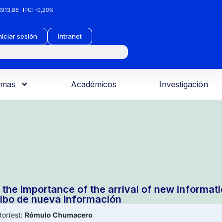
913,86
IPC:
-0,20%
niciar sesión
Intranet
amas
Académicos
Investigación
 the importance of the arrival of new informati
ribo de nueva información
tor(es):
Rómulo Chumacero