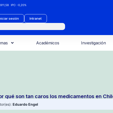
911,58
IPC:
-0,20%
niciar sesión
Intranet
amas
Académicos
Investigación
or qué son tan caros los medicamentos en Chil
tor(es):
Eduardo Engel