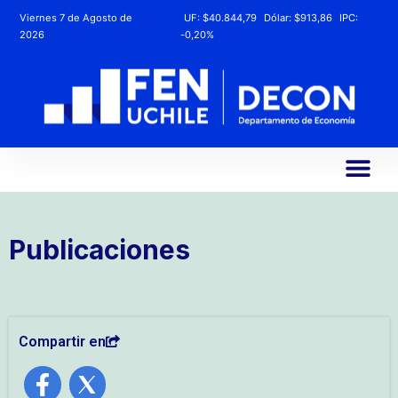
Viernes 7 de Agosto de
UF:
$40.844,79
Dólar:
$913,86
IPC:
2026
-0,20%
Publicaciones
Compartir en