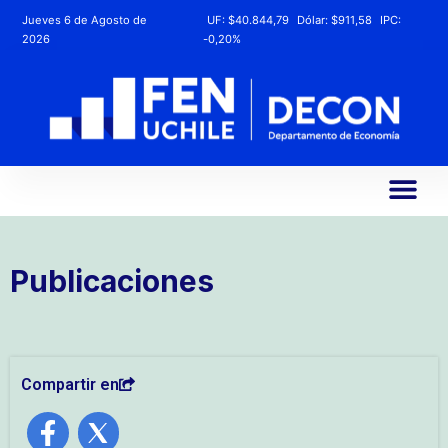
Jueves 6 de Agosto de
UF:
$40.844,79
Dólar:
$911,58
IPC:
2026
-0,20%
Publicaciones
Compartir en