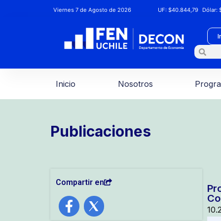
Viernes 7 de Agosto de 2026
UF:
$40.844,79
Dólar:
$
I
Inicio
Nosotros
Progr
Publicaciones
Compartir en
Pr
Co
10.