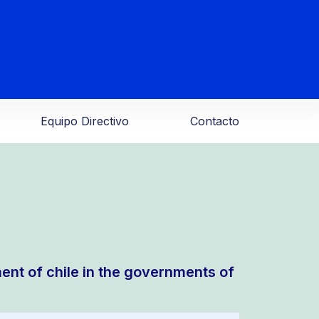
Equipo Directivo
Contacto
nt of chile in the governments of