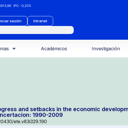
913,86
IPC:
-0,20%
niciar sesión
Intranet
amas
Académicos
Investigación
ogress and setbacks in the economic developme
ncertacion: 1990-2009
20430/ete.v83i329.190