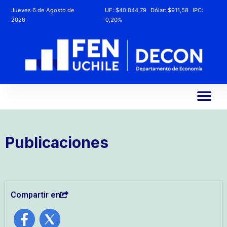
Jueves 6 de Agosto de
UF:
$40.844,79
Dólar:
$911,58
IPC:
2026
-0,20%
Publicaciones
Compartir en