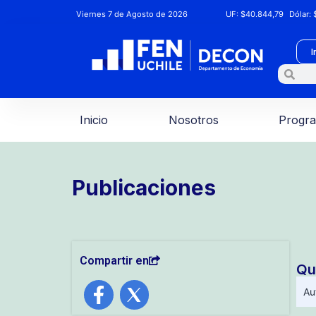
Viernes 7 de Agosto de 2026
UF:
$40.844,79
Dólar:
$
I
Inicio
Nosotros
Progr
Publicaciones
Compartir en
Qu
Au