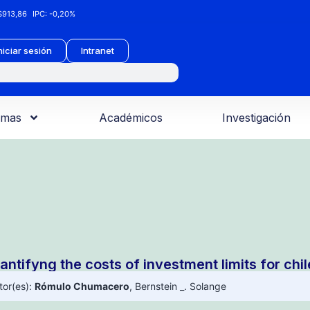
913,86
IPC:
-0,20%
niciar sesión
Intranet
amas
Académicos
Investigación
antifyng the costs of investment limits for chi
tor(es):
Rómulo Chumacero
,
Bernstein _. Solange