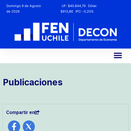
Domingo 9 de Agosto
UF:
$40.844,79
Dólar:
de 2026
$913,86
IPC:
-0,20%
Publicaciones
Compartir en