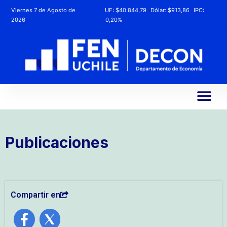
Viernes 7 de Agosto de
UF:
$40.844,79
Dólar:
$913,86
IPC:
2026
-0,20%
Publicaciones
Compartir en