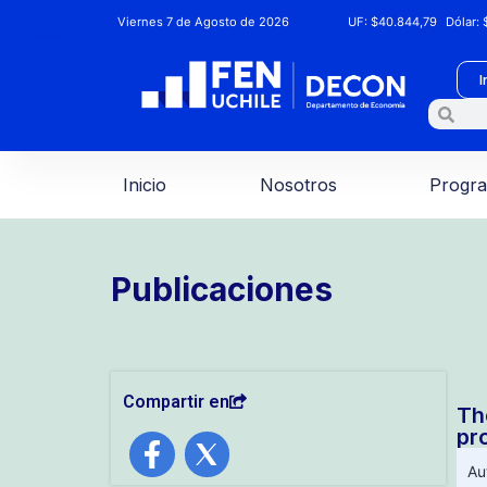
Viernes 7 de Agosto de 2026
UF:
$40.844,79
Dólar:
$
I
Inicio
Nosotros
Progr
Publicaciones
Compartir en
Th
pr
Au