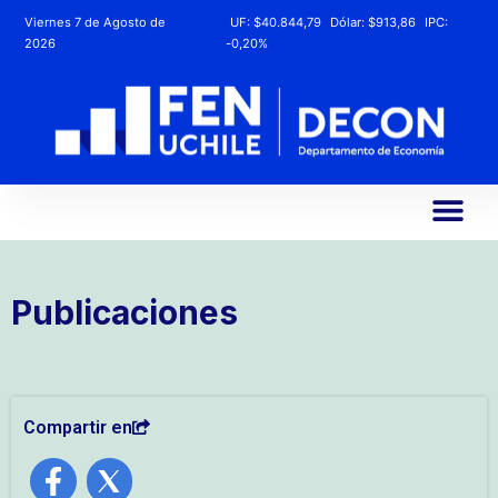
Viernes 7 de Agosto de
UF:
$40.844,79
Dólar:
$913,86
IPC:
2026
-0,20%
Publicaciones
Compartir en