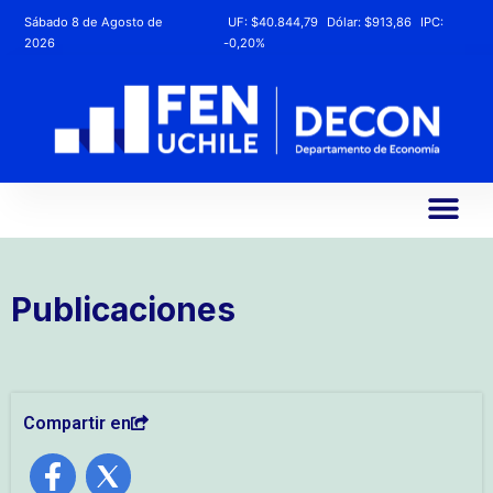
Sábado 8 de Agosto de
UF:
$40.844,79
Dólar:
$913,86
IPC:
2026
-0,20%
Publicaciones
Compartir en