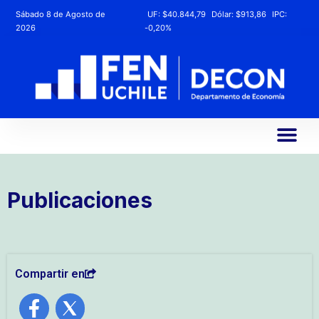
Sábado 8 de Agosto de
UF:
$40.844,79
Dólar:
$913,86
IPC:
2026
-0,20%
Publicaciones
Compartir en