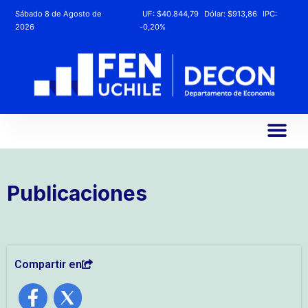
Sábado 8 de Agosto de
UF:
$40.844,79
Dólar:
$913,86
IPC:
2026
-0,20%
Publicaciones
Compartir en