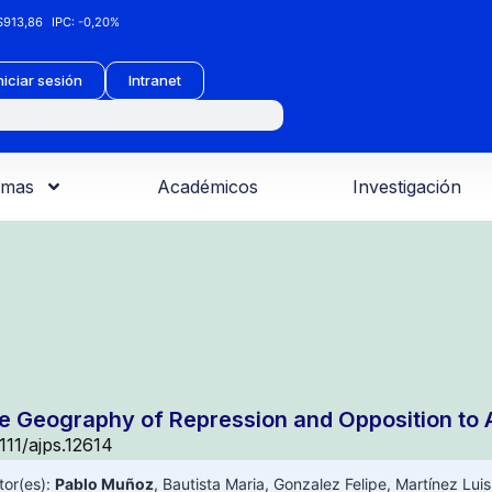
913,86
IPC:
-0,20%
niciar sesión
Intranet
amas
Académicos
Investigación
e Geography of Repression and Opposition to
1111/ajps.12614
tor(es):
Pablo Muñoz
,
Bautista Maria
,
Gonzalez Felipe
,
Martínez Luis