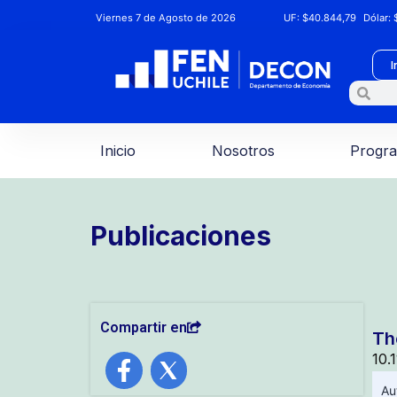
Viernes 7 de Agosto de 2026
UF:
$40.844,79
Dólar:
$
I
Inicio
Nosotros
Progr
Publicaciones
Compartir en
Th
10.
Au