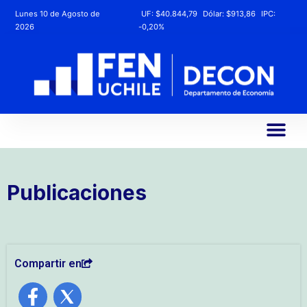
Lunes 10 de Agosto de
UF:
$40.844,79
Dólar:
$913,86
IPC:
2026
-0,20%
Publicaciones
Compartir en