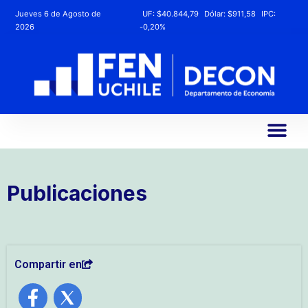
Jueves 6 de Agosto de
UF:
$40.844,79
Dólar:
$911,58
IPC:
2026
-0,20%
Publicaciones
Compartir en