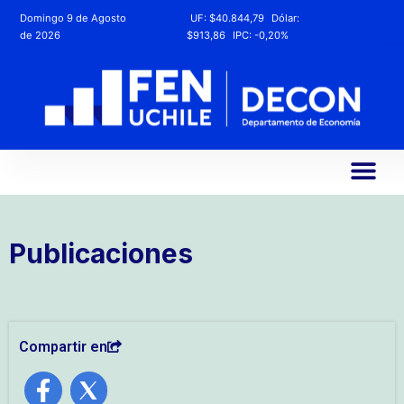
Domingo 9 de Agosto
UF:
$40.844,79
Dólar:
de 2026
$913,86
IPC:
-0,20%
Publicaciones
Compartir en