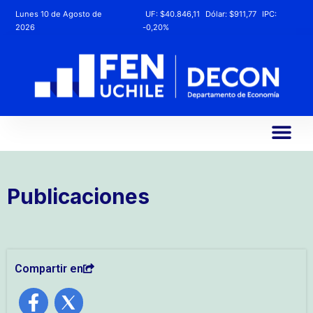
Lunes 10 de Agosto de
UF:
$40.846,11
Dólar:
$911,77
IPC:
2026
-0,20%
Publicaciones
Compartir en