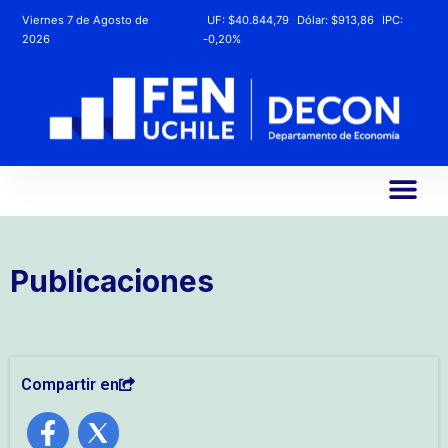
Viernes 7 de Agosto de
UF:
$40.844,79
Dólar:
$913,86
IPC:
2026
-0,20%
Publicaciones
Compartir en