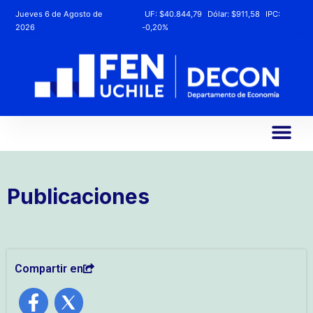
Jueves 6 de Agosto de
UF:
$40.844,79
Dólar:
$911,58
IPC:
2026
-0,20%
Publicaciones
Compartir en