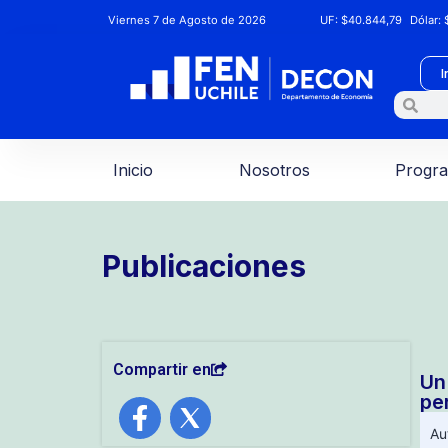
Viernes 7 de Agosto de 2026
UF:
$40.844,79
Dólar:
$
I
Inicio
Nosotros
Progr
Publicaciones
Compartir en
Un
pe
Au