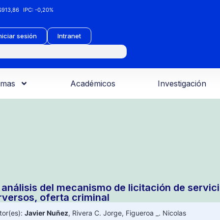
913,86
IPC:
-0,20%
niciar sesión
Intranet
amas
Académicos
Investigación
 análisis del mecanismo de licitación de servic
rversos, oferta criminal
tor(es):
Javier Nuñez
,
Rivera C. Jorge
,
Figueroa _. Nicolas