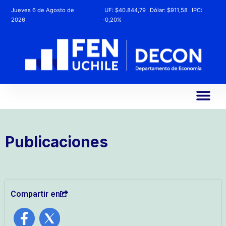
Jueves 6 de Agosto de
UF:
$40.844,79
Dólar:
$911,58
IPC:
2026
-0,20%
Publicaciones
Compartir en