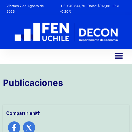
Viernes 7 de Agosto de
UF:
$40.844,79
Dólar:
$913,86
IPC:
2026
-0,20%
Publicaciones
Compartir en