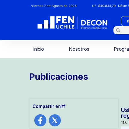
Viernes 7 de Agosto de 2026
UF:
$40.844,79
Dólar:
$
I
Inicio
Nosotros
Progr
Publicaciones
Compartir en
Us
re
10.