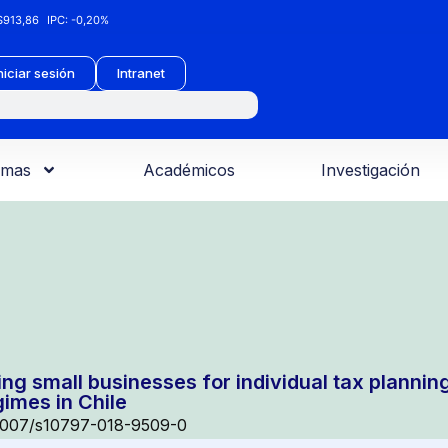
913,86
IPC:
-0,20%
niciar sesión
Intranet
amas
Académicos
Investigación
ing small businesses for individual tax plannin
gimes in Chile
1007/s10797-018-9509-0