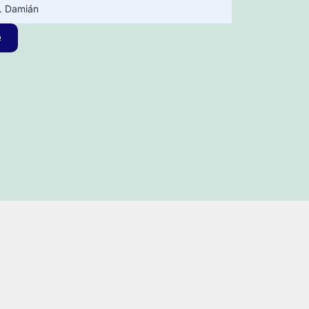
. Damián
e